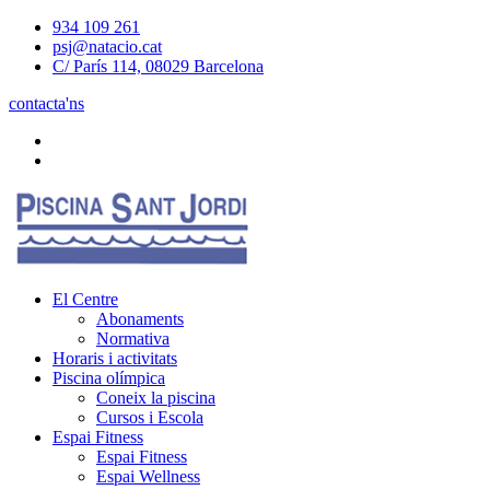
934 109 261
psj@natacio.cat
C/ París 114, 08029 Barcelona
contacta'ns
El Centre
Abonaments
Normativa
Horaris i activitats
Piscina olímpica
Coneix la piscina
Cursos i Escola
Espai Fitness
Espai Fitness
Espai Wellness