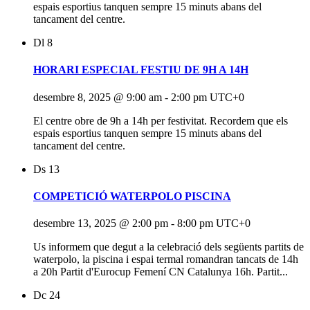
espais esportius tanquen sempre 15 minuts abans del
tancament del centre.
Dl
8
HORARI ESPECIAL FESTIU DE 9H A 14H
desembre 8, 2025 @ 9:00 am
-
2:00 pm
UTC+0
El centre obre de 9h a 14h per festivitat. Recordem que els
espais esportius tanquen sempre 15 minuts abans del
tancament del centre.
Ds
13
COMPETICIÓ WATERPOLO PISCINA
desembre 13, 2025 @ 2:00 pm
-
8:00 pm
UTC+0
Us informem que degut a la celebració dels següents partits de
waterpolo, la piscina i espai termal romandran tancats de 14h
a 20h Partit d'Eurocup Femení CN Catalunya 16h. Partit...
Dc
24