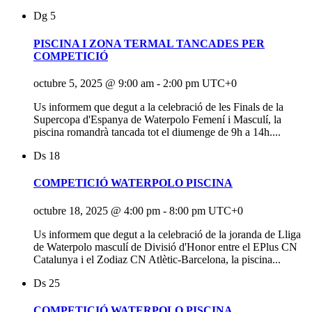
Dg
5
PISCINA I ZONA TERMAL TANCADES PER
COMPETICIÓ
octubre 5, 2025 @ 9:00 am
-
2:00 pm
UTC+0
Us informem que degut a la celebració de les Finals de la
Supercopa d'Espanya de Waterpolo Femení i Masculí, la
piscina romandrà tancada tot el diumenge de 9h a 14h....
Ds
18
COMPETICIÓ WATERPOLO PISCINA
octubre 18, 2025 @ 4:00 pm
-
8:00 pm
UTC+0
Us informem que degut a la celebració de la joranda de Lliga
de Waterpolo masculí de Divisió d'Honor entre el EPlus CN
Catalunya i el Zodiaz CN Atlètic-Barcelona, la piscina...
Ds
25
COMPETICIÓ WATERPOLO PISCINA