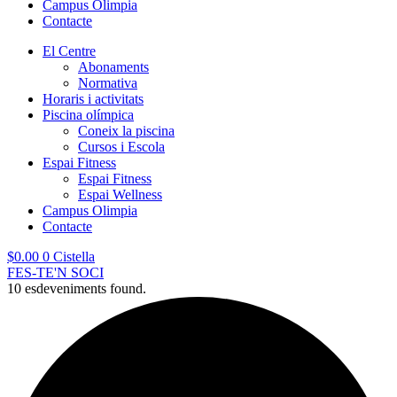
Campus Olimpia
Contacte
El Centre
Abonaments
Normativa
Horaris i activitats
Piscina olímpica
Coneix la piscina
Cursos i Escola
Espai Fitness
Espai Fitness
Espai Wellness
Campus Olimpia
Contacte
$
0.00
0
Cistella
FES-TE'N SOCI
10 esdeveniments found.