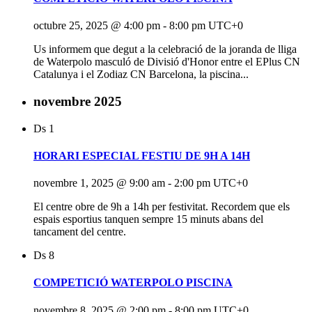
octubre 25, 2025 @ 4:00 pm
-
8:00 pm
UTC+0
Us informem que degut a la celebració de la joranda de lliga
de Waterpolo masculó de Divisió d'Honor entre el EPlus CN
Catalunya i el Zodiaz CN Barcelona, la piscina...
novembre 2025
Ds
1
HORARI ESPECIAL FESTIU DE 9H A 14H
novembre 1, 2025 @ 9:00 am
-
2:00 pm
UTC+0
El centre obre de 9h a 14h per festivitat. Recordem que els
espais esportius tanquen sempre 15 minuts abans del
tancament del centre.
Ds
8
COMPETICIÓ WATERPOLO PISCINA
novembre 8, 2025 @ 2:00 pm
-
8:00 pm
UTC+0